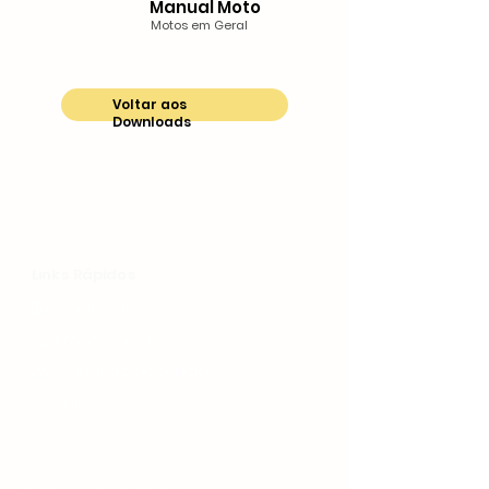
Manual Moto
Motos em Geral
Voltar aos
Downloads
Links Rápidos
WhatsApp
Emergência
Canal de denúncia
Fale Conosco